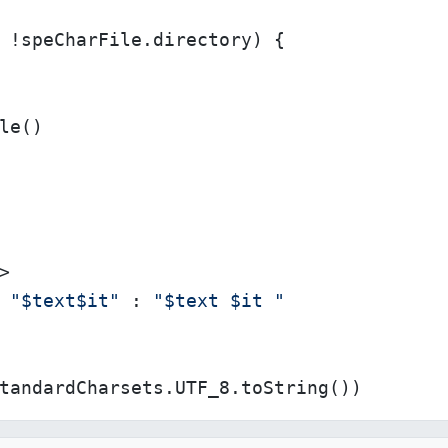
 !speCharFile.directory) {

e()



 
"$text$it"
 : 
"$text $it "
tandardCharsets.UTF_8.toString())