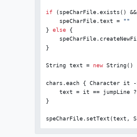
if
 (speCharFile.exists() &&
    speCharFile.text = 
""
} 
else
 {

    speCharFile.createNewFil
}

String text = 
new
 String()

chars.each { Character it ->
    text = it == jumpLine ?
}

speCharFile.setText(text, S