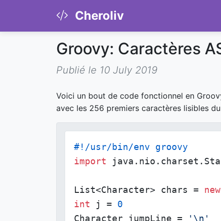
Cheroliv
Groovy: Caractères A
Publié le 10 July 2019
Voici un bout de code fonctionnel en Groovy,
avec les 256 premiers caractères lisibles du
#!/usr/bin/env groovy
import
 java.nio.charset.Sta
List<Character> chars = 
new
int
 j = 
0
Character jumpLine = 
'\n'