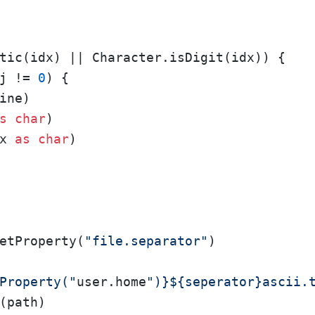
tic(idx) || Character.isDigit(idx)) {

j != 
0
) {

ne)

s
char
)

x 
as
char
)

etProperty(
"file.separator"
)

Property("
user.home
")}${seperator}ascii.
(path)
