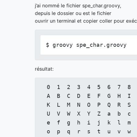
j’ai nommé le fichier spe_char.groovy,
depuis le dossier ou est le fichier
ouvrir un terminal et copier coller pour exéc
$ groovy spe_char.groovy
résultat:
  0  1  2  3  4  5  6  7  8  
  A  B  C  D  E  F  G  H  I  
  K  L  M  N  O  P  Q  R  S  
  U  V  W  X  Y  Z  a  b  c  
  e  f  g  h  i  j  k  l  m  
  o  p  q  r  s  t  u  v  w  