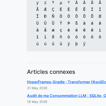
  y  z  ª  µ  º  À  Á  Â  Ã  
  Å  Æ  Ç  È  É  Ê  Ë  Ì  Í  
  Ï  Ð  Ñ  Ò  Ó  Ô  Õ  Ö  Ø  
  Ú  Û  Ü  Ý  Þ  ß  à  á  â  
  ä  å  æ  ç  è  é  ê  ë  ì  
  î  ï  ð  ñ  ò  ó  ô  õ  ö  
  ù  ú  û  ü  ý  þ  ÿ
Articles connexes
HyperFrames-Gradle : Transformer l'Ascii
31 May 2026
Audit de ma Consommation LLM : SQLite, O
18 May 2026