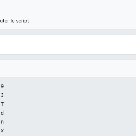
uter le script
9

J

T

d

n

x
