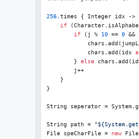
256.
times { Integer idx ->

if
 (Character.isAlphabe
if
 (j % 
10
 == 
0
 && 
            chars.add(jumpLi
            chars.add(idx 
a
        } 
else
 chars.add(id
        j++

    }

}

String seperator = System.g
String path = 
"${System.get
File speCharFile = 
new
 File