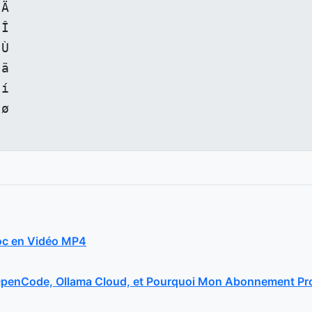
Ä

Î

Ù

ã

í

ø

Doc en Vidéo MP4
penCode, Ollama Cloud, et Pourquoi Mon Abonnement Pro