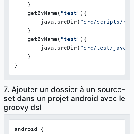
    }

    getByName(
"test"
){

        java.srcDir(
"src/scripts/ksc
    }

    getByName(
"test"
){

        java.srcDir(
"src/test/javasc
    }

}
7. Ajouter un dossier à un source-
set dans un projet android avec le
groovy dsl
android {
