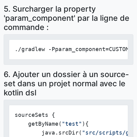
5. Surcharger la property
'param_component' par la ligne de
commande :
./gradlew -Pparam_component=CUSTOM_V
6. Ajouter un dossier à un source-
set dans un projet normal avec le
kotlin dsl
sourceSets {

    getByName(
"test"
){

        java.srcDir(
"src/scripts/gro