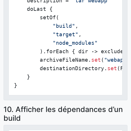
    description = 
"tar webapp"
    doLast {

        setOf(

"build"
,

"target"
,

"node_modules"
        ).forEach { dir -> exclude { 
        archiveFileName.
set
(
"webapp.
        destinationDirectory.
set
(Fil
    }

}
10. Afficher les dépendances d’un
build