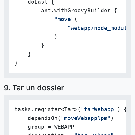
    doLast {

        ant.withGroovyBuilder {

"move"
(

"webapp/node_modules
            )

        }

    }

}
9. Tar un dossier
tasks.register<Tar>(
"tarWebapp"
) {

    dependsOn(
"moveWebappNpm"
)

    group = WEBAPP
