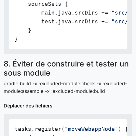
    sourceSets {

        main.java.srcDirs += 
"src/ma
        test.java.srcDirs += 
"src/te
    }

}
8. Éviter de construire et tester un
sous module
gradle build -x :excluded-module:check -x :excluded-
module:assemble -x :excluded-module:build
Déplacer des fichiers
tasks.register(
"moveWebappNode"
) {
