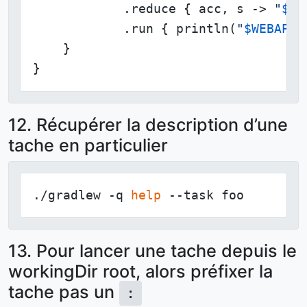
            .reduce { acc, s -> 
"
$ac
            .run { println(
"
$WEBAPP_
    }

}
12. Récupérer la description d’une
tache en particulier
./gradlew -q 
help
 --task foo
13. Pour lancer une tache depuis le
workingDir root, alors préfixer la
tache pas un
: