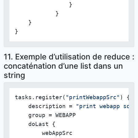
                }

            }

    }

}
11. Exemple d’utilisation de reduce :
concaténation d’une list dans un
string
tasks.register(
"printWebappSrc"
) {

    description = 
"print webapp sour
    group = WEBAPP

    doLast {

        webAppSrc
