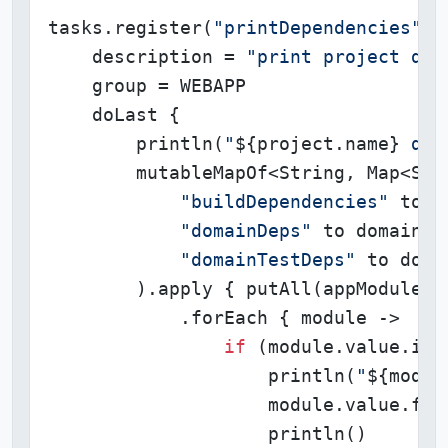
tasks.register(
"printDependencies"
) {
    description = 
"print project dep
    group = WEBAPP

    doLast {

        println(
"
${project.name}
 dep
        mutableMapOf<String, Map<Stri
"buildDependencies"
 to b
"domainDeps"
 to domainDep
"domainTestDeps"
 to doma
        ).apply { putAll(appModules) 
            .forEach { module ->

if
 (module.value.isNo
                    println(
"
${modul
                    module.value.for
                    println()
