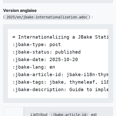
Version anglaise
(
) :
2025/en/jbake-internationalization.adoc
= Internationalizing a JBake Static S
:jbake-type: post

:jbake-status: published

:jbake-date: 2025-10-20

:jbake-lang: en

:jbake-article-id: jbake-i18n-thymele
:jbake-tags: jbake, thymeleaf, i18n

:jbake-description: Guide to impleme
L’attribut
est
:jbake-article-id: