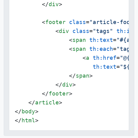
</
div
>
<
footer
class
=
"article-foote
<
div
class
=
"tags"
th:if
=
<
span
th:text
=
"#{art
<
span
th:each
=
"tag :
<
a
th:href
=
"@{/t
th:text
=
"${ta
</
span
>
</
div
>
</
footer
>
</
article
>
</
body
>
</
html
>