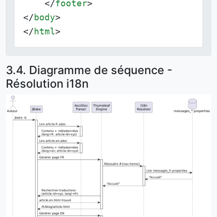
</
footer
>
</
body
>
</
html
>
3.4. Diagramme de séquence -
Résolution i18n