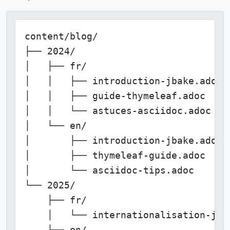
content/blog/

├── 2024/

│   ├── fr/

│   │   ├── introduction-jbake.adoc

│   │   ├── guide-thymeleaf.adoc

│   │   └── astuces-asciidoc.adoc

│   └── en/

│       ├── introduction-jbake.adoc

│       ├── thymeleaf-guide.adoc

│       └── asciidoc-tips.adoc

└── 2025/

    ├── fr/

    │   └── internationalisation-jbak
    └── en/
