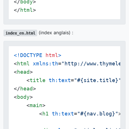
</
body
>
</
html
>
(index anglais) :
index_en.html
<!DOCTYPE 
html
>
<
html
xmlns:th
=
"http://www.thymeleaf
<
head
>
<
title
th:text
=
"#{site.title}"
>
M
</
head
>
<
body
>
<
main
>
<
h1
th:text
=
"#{nav.blog}"
>
Bl