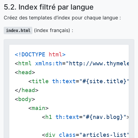
5.2. Index filtré par langue
Créez des templates d’index pour chaque langue :
(index français) :
index.html
<!DOCTYPE 
html
>
<
html
xmlns:th
=
"http://www.thymeleaf
<
head
>
<
title
th:text
=
"#{site.title}"
>
M
</
head
>
<
body
>
<
main
>
<
h1
th:text
=
"#{nav.blog}"
>
Bl
<
div
class
=
"articles-list"
>