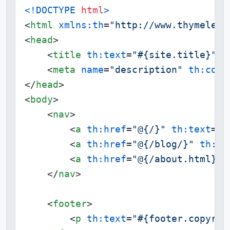
<!DOCTYPE 
html
>
<
html
xmlns:th
=
"http://www.thymeleaf
<
head
>
<
title
th:text
=
"#{site.title}"
>
M
<
meta
name
=
"description"
th:cont
</
head
>
<
body
>
<
nav
>
<
a
th:href
=
"@{/}"
th:text
=
"#
<
a
th:href
=
"@{/blog/}"
th:te
<
a
th:href
=
"@{/about.html}"
</
nav
>
<
footer
>
<
p
th:text
=
"#{footer.copyrig