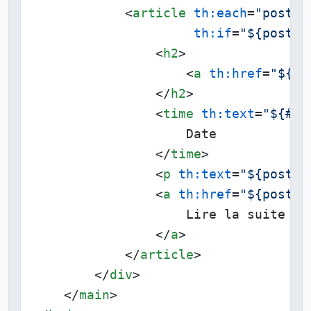
<
article
th:each
=
"post :
th:if
=
"${post.l
<
h2
>
<
a
th:href
=
"${po
</
h2
>
<
time
th:text
=
"${#da
                    Date

</
time
>
<
p
th:text
=
"${post.d
<
a
th:href
=
"${post.u
                    Lire la suite

</
a
>
</
article
>
</
div
>
</
main
>