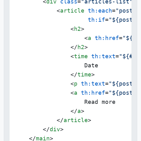
<
div
class
=
"articles-list"
>
<
article
th:each
=
"post :
th:if
=
"${post.l
<
h2
>
<
a
th:href
=
"${po
</
h2
>
<
time
th:text
=
"${#da
                    Date

</
time
>
<
p
th:text
=
"${post.d
<
a
th:href
=
"${post.u
                    Read more

</
a
>
</
article
>
</
div
>
</
main
>