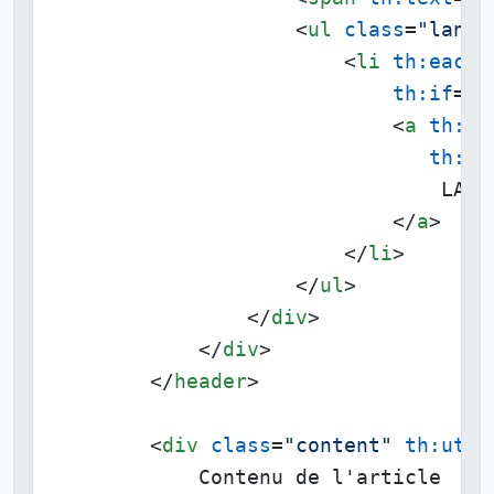
<
ul
class
=
"langu
<
li
th:each
=
th:if
=
"$
<
a
th:hr
th:te
                                LANG

</
a
>
</
li
>
</
ul
>
</
div
>
</
div
>
</
header
>
<
div
class
=
"content"
th:utex
            Contenu de l'article
