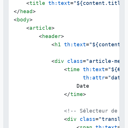
<
title
th:text
=
"${content.title}
</
head
>
<
body
>
<
article
>
<
header
>
<
h1
th:text
=
"${content.t
<
div
class
=
"article-meta
<
time
th:text
=
"${#da
th:attr
=
"datet
                    Date

</
time
>
<!-- Sélecteur de tr
<
div
class
=
"translat
<
span
th:text
=
"#