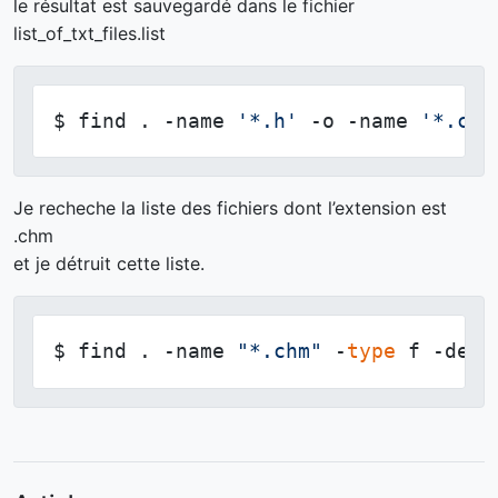
le résultat est sauvegardé dans le fichier
list_of_txt_files.list
$ find . -name 
'*.h'
 -o -name 
'*.cpp
Je recheche la liste des fichiers dont l’extension est
.chm
et je détruit cette liste.
$ find . -name 
"*.chm"
 -
type
 f -dele