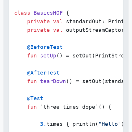
class
BasicsHOF
 {

private
val
 standardOut: PrintSt
private
val
 outputStreamCaptor =
@BeforeTest
fun
setUp
()
 = setOut(PrintStream
@AfterTest
fun
tearDown
()
 = setOut(standardO
@Test
fun
 `three times dope`
()
 {

3.
times { println(
"Hello"
) }
