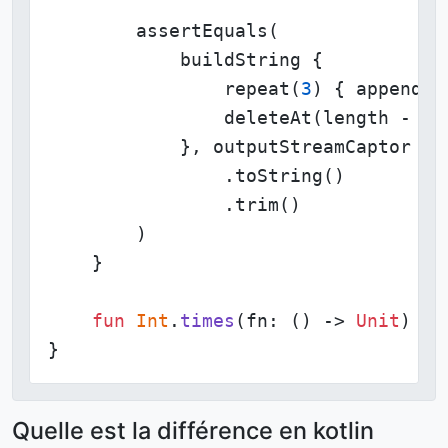
        assertEquals(

            buildString {

                repeat(
3
) { append(
"
                deleteAt(length - 
1
)

            }, outputStreamCaptor

                .toString()

                .trim()

        )

    }

fun
Int
.
times
(fn: () -> 
Unit
)
 = 
}
Quelle est la différence en kotlin