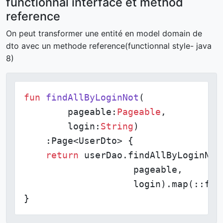
functionnal interface et method
reference
On peut transformer une entité en model domain de
dto avec un methode reference(functionnal style- java
8)
fun
findAllByLoginNot
(

        pageable:
Pageable
,

        login:
String
)
    :Page<UserDto> {

return
 userDao.findAllByLoginNot(
                    pageable,

                    login).map(::from
}