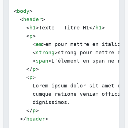
<
body
>
<
header
>
<
h1
>
Texte - Titre H1
</
h1
>
<
p
>
<
em
>
em pour mettre en italique
<
strong
>
strong pour mettre en 
<
span
>
L'élement en span ne rev
</
p
>
<
p
>
      Lorem ipsum dolor sit amet con
      cumque ratione veniam officiis
      dignissimos.

</
p
>
</
header
>