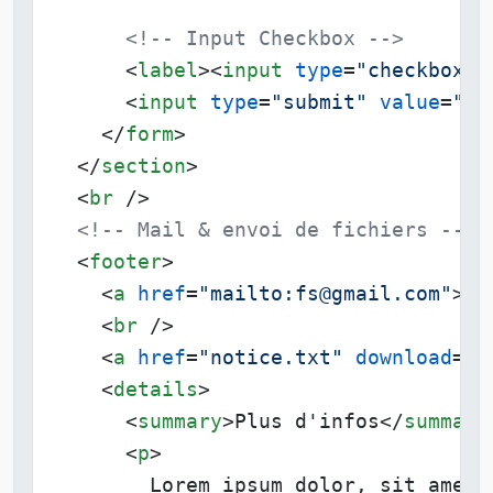
<!-- Input Checkbox -->
<
label
>
<
input
type
=
"checkbox"
 
<
input
type
=
"submit"
value
=
"Su
</
form
>
</
section
>
<
br
 />
<!-- Mail & envoi de fichiers -->
<
footer
>
<
a
href
=
"mailto:fs@gmail.com"
>
Ec
<
br
 />
<
a
href
=
"notice.txt"
download
=
"n
<
details
>
<
summary
>
Plus d'infos
</
summary
<
p
>
        Lorem ipsum dolor, sit amet 