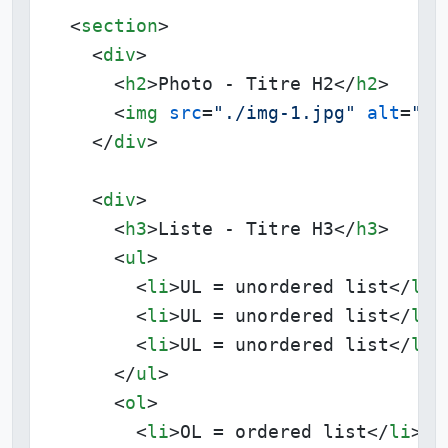
<
section
>
<
div
>
<
h2
>
Photo - Titre H2
</
h2
>
<
img
src
=
"./img-1.jpg"
alt
=
"im
</
div
>
<
div
>
<
h3
>
Liste - Titre H3
</
h3
>
<
ul
>
<
li
>
UL = unordered list
</
li
>
<
li
>
UL = unordered list
</
li
>
<
li
>
UL = unordered list
</
li
>
</
ul
>
<
ol
>
<
li
>
OL = ordered list
</
li
>