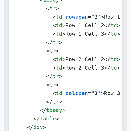
<
tr
>
<
td
rowspan
=
"2"
>
Row 1 Ce
<
td
>
Row 1 Cell 2
</
td
>
<
td
>
Row 1 Cell 3
</
td
>
</
tr
>
<
tr
>
<
td
>
Row 2 Cell 2
</
td
>
<
td
>
Row 2 Cell 3
</
td
>
</
tr
>
<
tr
>
<
td
colspan
=
"3"
>
Row 3 Ce
</
tr
>
</
tbody
>
</
table
>
</
div
>