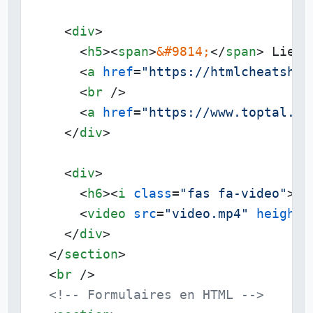
<
div
>
<
h5
>
<
span
>
&#9814;
</
span
>
 Liens
<
a
href
=
"https://htmlcheatshee
<
br
 />
<
a
href
=
"https://www.toptal.co
</
div
>
<
div
>
<
h6
>
<
i
class
=
"fas fa-video"
>
</
<
video
src
=
"video.mp4"
height
=
</
div
>
</
section
>
<
br
 />
<!-- Formulaires en HTML -->