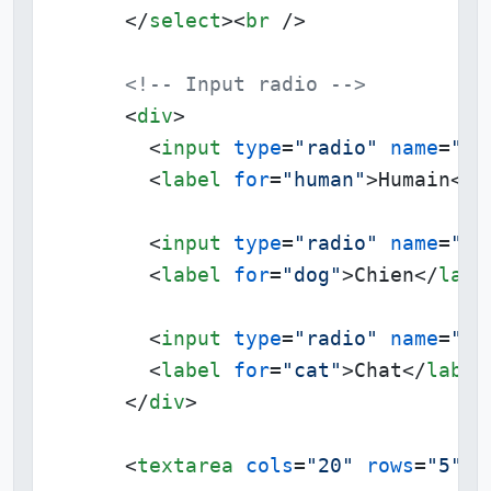
</
select
>
<
br
 />
<!-- Input radio -->
<
div
>
<
input
type
=
"radio"
name
=
"ty
<
label
for
=
"human"
>
Humain
</
l
<
input
type
=
"radio"
name
=
"ty
<
label
for
=
"dog"
>
Chien
</
labe
<
input
type
=
"radio"
name
=
"ty
<
label
for
=
"cat"
>
Chat
</
label
</
div
>
<
textarea
cols
=
"20"
rows
=
"5"
p