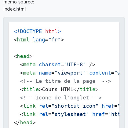
memo source:
index.html
<!DOCTYPE 
html
>
<
html
lang
=
"fr"
>
<
head
>
<
meta
charset
=
"UTF-8"
 />
<
meta
name
=
"viewport"
content
=
"wid
<!-- Le titre de la page  -->
<
title
>
Cours HTML
</
title
>
<!-- Icone de l'onglet -->
<
link
rel
=
"shortcut icon"
href
=
"ht
<
link
rel
=
"stylesheet"
href
=
"https
</
head
>