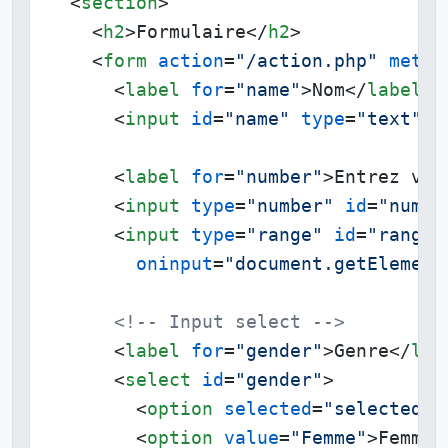
<
section
>
<
h2
>
Formulaire
</
h2
>
<
form
action
=
"/action.php"
metho
<
label
for
=
"name"
>
Nom
</
label
>
<
input
id
=
"name"
type
=
"text"
p
<
label
for
=
"number"
>
Entrez vot
<
input
type
=
"number"
id
=
"numbe
<
input
type
=
"range"
id
=
"range-
oninput
=
"document.getElement
<!-- Input select -->
<
label
for
=
"gender"
>
Genre
</
lab
<
select
id
=
"gender"
>
<
option
selected
=
"selected"
<
option
value
=
"Femme"
>
Femme
<