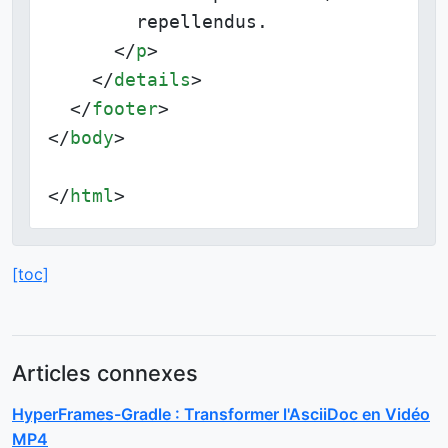
        repellendus.

</
p
>
</
details
>
</
footer
>
</
body
>
</
html
>
[toc]
Articles connexes
HyperFrames-Gradle : Transformer l'AsciiDoc en Vidéo
MP4