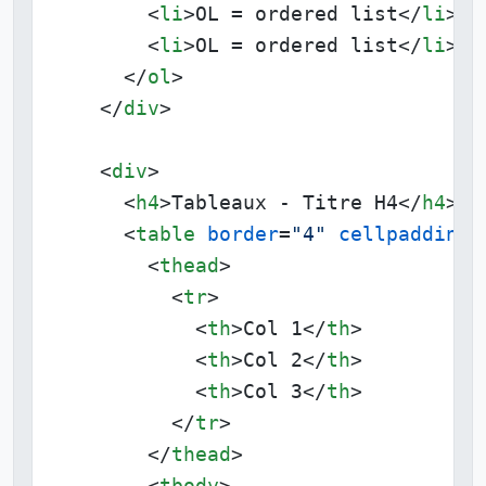
<
li
>
OL = ordered list
</
li
>
<
li
>
OL = ordered list
</
li
>
</
ol
>
</
div
>
<
div
>
<
h4
>
Tableaux - Titre H4
</
h4
>
<
table
border
=
"4"
cellpadding
=
<
thead
>
<
tr
>
<
th
>
Col 1
</
th
>
<
th
>
Col 2
</
th
>
<
th
>
Col 3
</
th
>
</
tr
>
</
thead
>
<
tbody
>