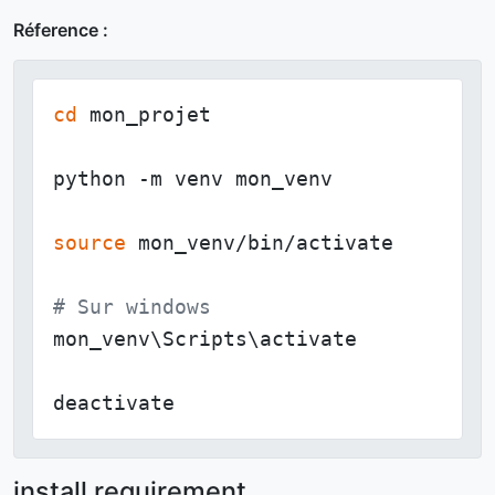
Réference :
cd
 mon_projet

python -m venv mon_venv

source
 mon_venv/bin/activate

# Sur windows
mon_venv\Scripts\activate

deactivate
install requirement