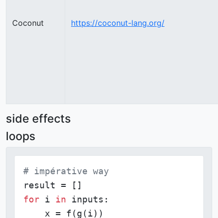
Coconut
https://coconut-lang.org/
side effects
loops
# impérative way
for
 i 
in
 inputs:

    x = f(g(i))
