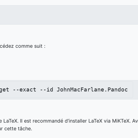
rocédez comme suit :
get --exact --id JohnMacFarlane.Pandoc
e LaTeX. Il est recommandé d’installer LaTeX via MiKTeX. Av
r cette tâche.