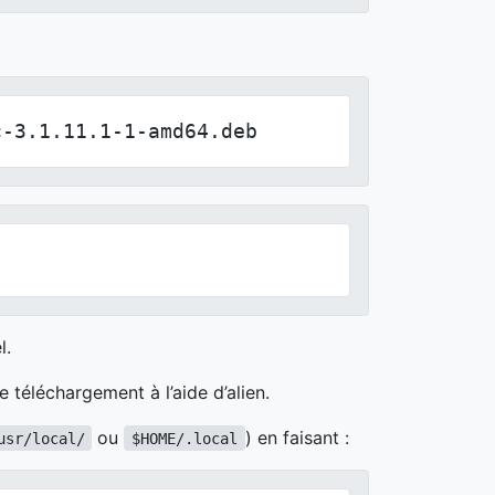
c-3.1.11.1-1-amd64.deb
l.
 téléchargement à l’aide d’alien.
ou
) en faisant :
usr/local/
$HOME/.local