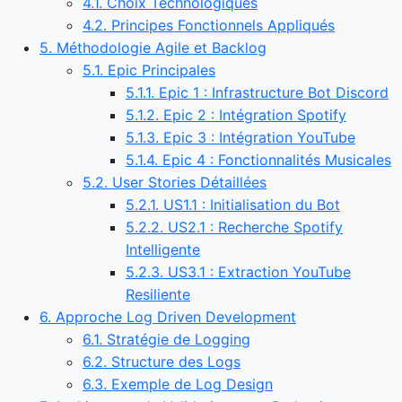
4.1. Choix Technologiques
4.2. Principes Fonctionnels Appliqués
5. Méthodologie Agile et Backlog
5.1. Epic Principales
5.1.1. Epic 1 : Infrastructure Bot Discord
5.1.2. Epic 2 : Intégration Spotify
5.1.3. Epic 3 : Intégration YouTube
5.1.4. Epic 4 : Fonctionnalités Musicales
5.2. User Stories Détaillées
5.2.1. US1.1 : Initialisation du Bot
5.2.2. US2.1 : Recherche Spotify
Intelligente
5.2.3. US3.1 : Extraction YouTube
Resiliente
6. Approche Log Driven Development
6.1. Stratégie de Logging
6.2. Structure des Logs
6.3. Exemple de Log Design