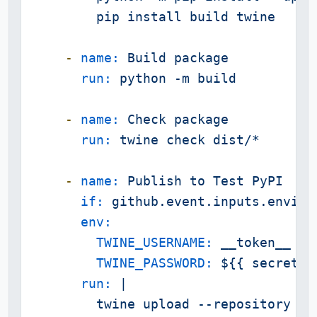
-
name:
Build
package
run:
python
-m
build
-
name:
Check
package
run:
twine
check
dist/*
-
name:
Publish
to
Test
PyPI
if:
github.event.inputs.enviro
env:
TWINE_USERNAME:
__token__
TWINE_PASSWORD:
${{
secrets.
run:
|
