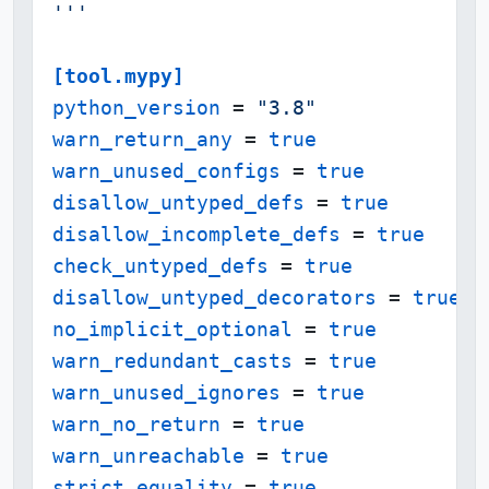
'''
[tool.mypy]
python_version
 = 
"3.8"
warn_return_any
 = 
true
warn_unused_configs
 = 
true
disallow_untyped_defs
 = 
true
disallow_incomplete_defs
 = 
true
check_untyped_defs
 = 
true
disallow_untyped_decorators
 = 
true
no_implicit_optional
 = 
true
warn_redundant_casts
 = 
true
warn_unused_ignores
 = 
true
warn_no_return
 = 
true
warn_unreachable
 = 
true
strict_equality
 = 
true