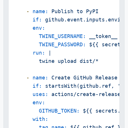
-
name:
Publish
to
PyPI
if:
github.event.inputs.enviro
env:
TWINE_USERNAME:
__token__
TWINE_PASSWORD:
${{
secrets.
run:
|

-
name:
Create
GitHub
Release
if:
startsWith(github.ref,
're
uses:
actions/create-release@v
env:
GITHUB_TOKEN:
${{
secrets.GI
with:
tag_name:
${{
github.ref
}}