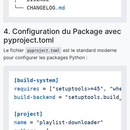
└── CHANGELOG
.md
4. Configuration du Package avec
pyproject.toml
Le fichier
est le standard moderne
pyproject.toml
pour configurer les packages Python :
[build-system]
requires
 = [
"setuptools>=45"
, 
"wheel
build-backend
 = 
"setuptools.build_me
[project]
name
 = 
"playlist-downloader"