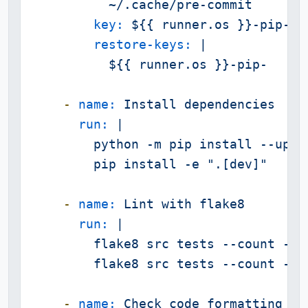
key:
${{
runner.os
}}-pip-${
restore-keys:
|

-
name:
Install
dependencies
run:
|

        python -m pip install --upgra
-
name:
Lint
with
flake8
run:
|

        flake8 src tests --count --s
-
name:
Check
code
formatting
wi