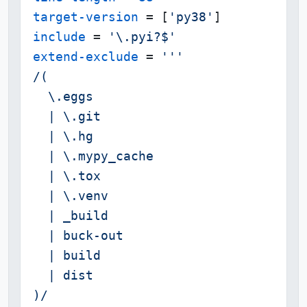
target-version
 = [
'py38'
include
 = 
'\.pyi?$'
extend-exclude
 = 
'''

/(

  \.eggs

  | \.git

  | \.hg

  | \.mypy_cache

  | \.tox

  | \.venv

  | _build

  | buck-out

  | build

  | dist

)/
