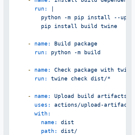
-
name:
Install
build
dependenci
run:
|

        python -m pip install --upgra
-
name:
Build
package
run:
python
-m
build
-
name:
Check
package
with
twine
run:
twine
check
dist/*
-
name:
Upload
build
artifacts
uses:
actions/upload-artifact@
with:
name:
dist
path:
dist/