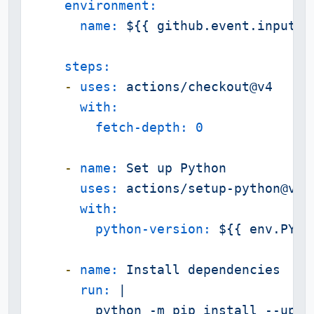
environment:
name:
${{
github.event.inputs.
steps:
-
uses:
actions/checkout@v4
with:
fetch-depth:
0
-
name:
Set
up
Python
uses:
actions/setup-python@v4
with:
python-version:
${{
env.PYTH
-
name:
Install
dependencies
run:
|

        python -m pip install --upgra