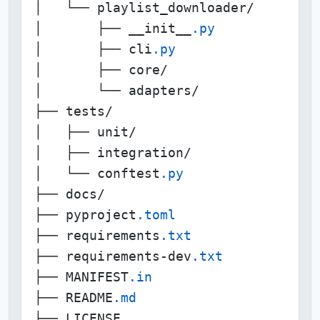
│   └── playlist_downloader/

│       ├── __init__
.py
│       ├── cli
.py
│       ├── core/

│       └── adapters/

├── tests/

│   ├── unit/

│   ├── integration/

│   └── conftest
.py
├── docs/

├── pyproject
.toml
├── requirements
.txt
├── requirements-dev
.txt
├── MANIFEST
.in
├── README
.md
├── LICENSE
