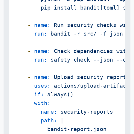
-
name:
Run
security
checks
with
run:
bandit
-r
src/
-f
json
-o
-
name:
Check
dependencies
with
run:
safety
check
--json
--out
-
name:
Upload
security
reports
uses:
actions/upload-artifact@
if:
always()
with:
name:
security-reports
path:
|

          bandit-report.json
