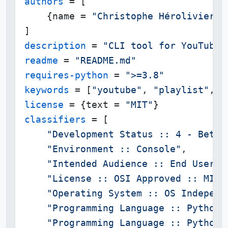
authors
 = [

    {name = 
"Christophe Hérolivier"
,
description
 = 
"CLI tool for YouTube 
readme
 = 
"README.md"
requires-python
 = 
">=3.8"
keywords
 = [
"youtube"
, 
"playlist"
, 
"
license
 = {text = 
"MIT"
classifiers
 = [

"Development Status :: 4 - Beta"
"Environment :: Console"
,

"Intended Audience :: End Users/
"License :: OSI Approved :: MIT 
"Operating System :: OS Independ
"Programming Language :: Python 
"Programming Language :: Python 