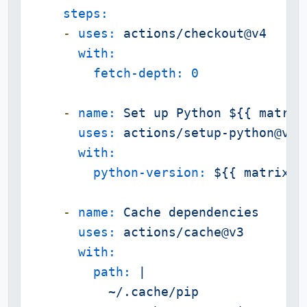
steps:
-
uses:
actions/checkout@v4
with:
fetch-depth:
0
-
name:
Set
up
Python
${{
matrix
uses:
actions/setup-python@v4
with:
python-version:
${{
matrix.p
-
name:
Cache
dependencies
uses:
actions/cache@v3
with:
path:
|

          ~/.cache/pip
