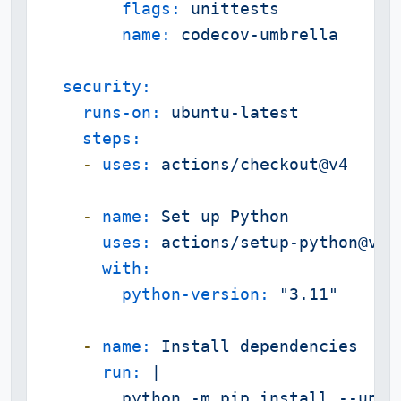
flags:
unittests
name:
codecov-umbrella
security:
runs-on:
ubuntu-latest
steps:
-
uses:
actions/checkout@v4
-
name:
Set
up
Python
uses:
actions/setup-python@v4
with:
python-version:
"3.11"
-
name:
Install
dependencies
run:
|

        python -m pip install --upgra