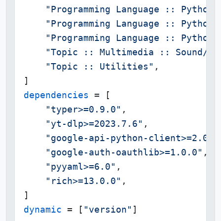
"Programming Language :: Python 
"Programming Language :: Python 
"Programming Language :: Python 
"Topic :: Multimedia :: Sound/Au
"Topic :: Utilities"
,

dependencies
 = [

"typer>=0.9.0"
,

"yt-dlp>=2023.7.6"
,

"google-api-python-client>=2.0.0
"google-auth-oauthlib>=1.0.0"
,

"pyyaml>=6.0"
,

"rich>=13.0.0"
,

dynamic
 = [
"version"
]
