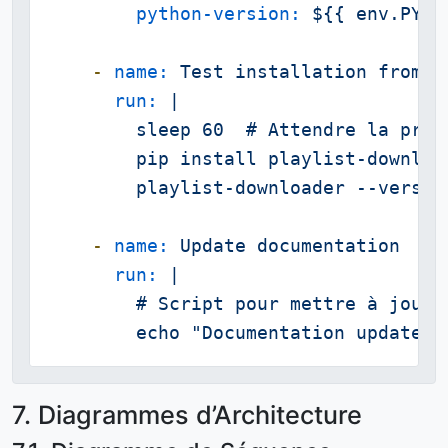
python-version:
${{
env.PYTH
-
name:
Test
installation
from
P
run:
|

        sleep 60  # Attendre la propa
        pip install playlist-download
-
name:
Update
documentation
run:
|

        # Script pour mettre à jour l
        echo "Documentation updated 
7. Diagrammes d’Architecture