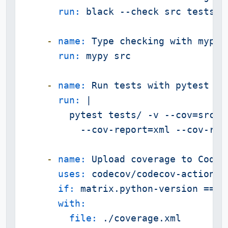
run:
black
--check
src
tests
-
name:
Type
checking
with
mypy
run:
mypy
src
-
name:
Run
tests
with
pytest
run:
|

        pytest tests/ -v --cov=src/pl
-
name:
Upload
coverage
to
Codec
uses:
codecov/codecov-action@v
if:
matrix.python-version
==
'
with:
file:
./coverage.xml