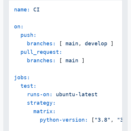
name:
CI
on:
push:
branches:
 [ 
main
, 
develop
 ]

pull_request:
branches:
 [ 
main
 ]

jobs:
test:
runs-on:
ubuntu-latest
strategy:
matrix:
python-version:
 [
"3.8"
, 
"3.9