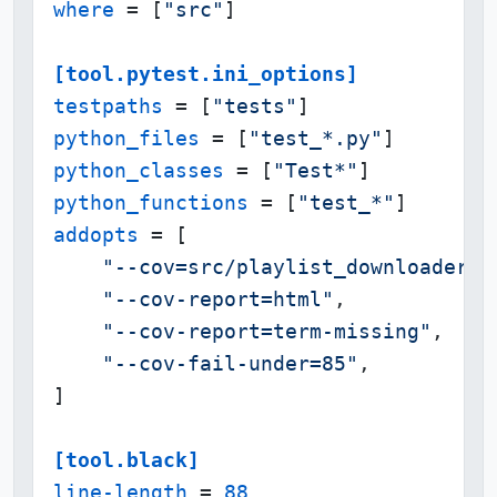
where
 = [
"src"
]

[tool.pytest.ini_options]
testpaths
 = [
"tests"
python_files
 = [
"test_*.py"
python_classes
 = [
"Test*"
python_functions
 = [
"test_*"
addopts
 = [

"--cov=src/playlist_downloader"
,

"--cov-report=html"
,

"--cov-report=term-missing"
,

"--cov-fail-under=85"
,

]

[tool.black]
line-length
 = 
88