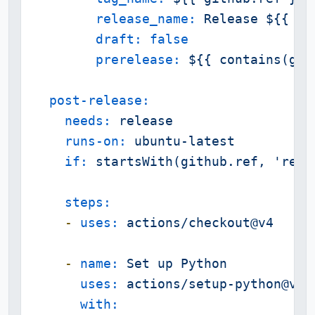
release_name:
Release
${{
gi
draft:
false
prerelease:
${{
contains(git
post-release:
needs:
release
runs-on:
ubuntu-latest
if:
startsWith(github.ref,
'refs
steps:
-
uses:
actions/checkout@v4
-
name:
Set
up
Python
uses:
actions/setup-python@v4
with: