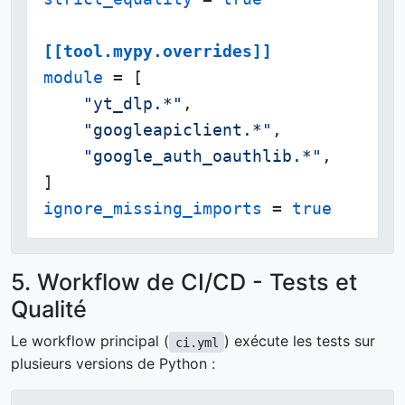
[[tool.mypy.overrides]]
module
 = [

"yt_dlp.*"
,

"googleapiclient.*"
,

"google_auth_oauthlib.*"
,

ignore_missing_imports
 = 
true
5. Workflow de CI/CD - Tests et
Qualité
Le workflow principal (
) exécute les tests sur
ci.yml
plusieurs versions de Python :