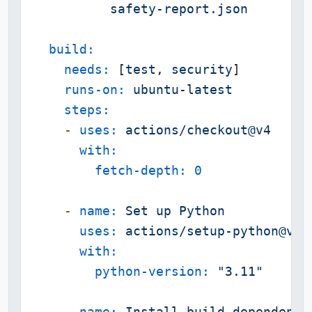
build:
needs:
 [
test
, 
security
]

runs-on:
ubuntu-latest
steps:
-
uses:
actions/checkout@v4
with:
fetch-depth:
0
-
name:
Set
up
Python
uses:
actions/setup-python@v4
with:
python-version:
"3.11"