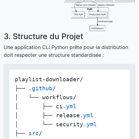
3. Structure du Projet
Une application CLI Python prête pour la distribution
doit respecter une structure standardisée :
playlist-downloader/

├── 
.github
/

│   └── workflows/

│       ├── ci
.yml
│       ├── release
.yml
│       └── security
.yml
├── 
src
/
