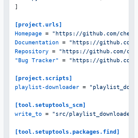
]

[project.urls]
Homepage
 = 
"https://github.com/chero
Documentation
 = 
"https://github.com/
Repository
 = 
"https://github.com/che
"Bug Tracker"
 = 
"https://github.com/
[project.scripts]
playlist-downloader
 = 
"playlist_down
[tool.setuptools_scm]
write_to
 = 
"src/playlist_downloader/
[tool.setuptools.packages.find]